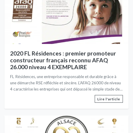
faibles et le maintien des acquis de l’entreprise seront à travailler
sur le long terme. L’équipe est enthousiaste pour relever les
futurs défis...
2020 FL Résidences : premier promoteur
constructeur français reconnu AFAQ
26.000 niveau 4 EXEMPLAIRE
FL Résidences, une entreprise responsable et durable grâce à
une démarche RSE réfléchie et sincère. L'AFAQ 26000 de niveau
4 caractérise les entreprises qui ont dépassé le simple stade de
l’engagement dans une démarche RSE et démontre une
Lire l'article
intégration généralisée de la RSE dans les pratiques et les
résultats en lien avec les trois piliers du développement durable.
FL Résidences place l’humain au centre de l’ensemble de ses
préoccupations, conçoit de nouveaux produits ou services,
cherche à améliorer le modèle entrepreneurial et prend le risque
de se heurter à des contraintes réglementaires en important