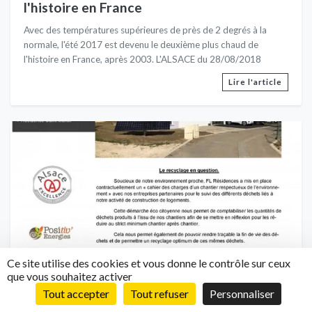
partie de la planète. En 2017, le niveau de la mer a également
l'histoire en France
affiché un record pour la 6ème année consécutive. Le niveau
Avec des températures supérieures de près de 2 degrés à la
moyen de la mer est désormais plus élevé de7,7 centimètres
normale, l'été 2017 est devenu le deuxième plus chaud de
qu'en 1993. Dans l'Arctique, la température au sol était de 1,6
l'histoire en France, après 2003. L'ALSACE du 28/08/2018
degré Celsius supérieure à la moyenne enregistrée sur la période
1981-2010. Les glaciers de la planète ont aussi rétréci pour la
Lire l'article
38ème année consécutive. Le réchauffement océanique a aussi
des conséquences très graves pour le corail dont il provoque le
blanchissement, privant ainsi les poissons et autres animaux
marins d’un précieux habitat. A méditer...
Ce site utilise des cookies et vous donne le contrôle sur ceux
que vous souhaitez activer
Newsletter 13 - Le recyclage en question
Tout accepter
Tout refuser
Personnaliser
Soucieux de notre environnement proche, FL Résidences a mis