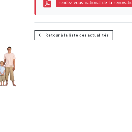
rendez-vous-national-de-la-renovatio
Retour à la liste des actualités
FL Résidences
Promoteur immobilier écologique dans le
Haut-Rhin
2, rue Adrien Zeller
68260 Kingersheim – France