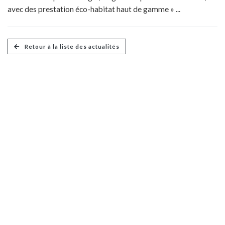
avec des prestation éco-habitat haut de gamme » ...
Retour à la liste des actualités
FL Résidences
Promoteur immobilier écologique dans le Haut-Rhin
2, rue Adrien Zeller
68260 Kingersheim – France
près de Mulhouse
Tél : 03 89 50 07 00
Accueil