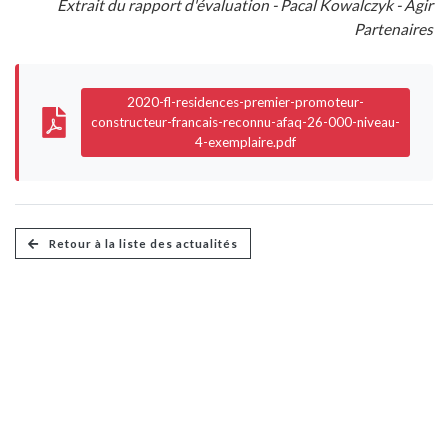
Extrait du rapport d'évaluation - Pacal Kowalczyk - Agir
Partenaires
2020-fl-residences-premier-promoteur-
constructeur-francais-reconnu-afaq-26-000-niveau-
4-exemplaire.pdf
Retour à la liste des actualités
FL Résidences
Promoteur immobilier écologique dans le Haut-Rhin